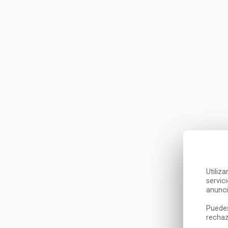
Utiliz
servic
anunci
Puedes
rechaz