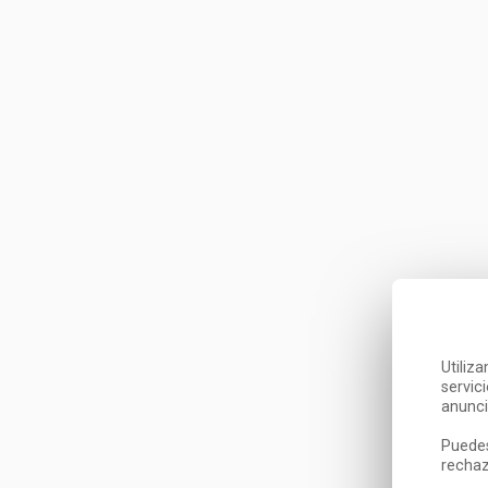
Utiliz
servic
anunci
Puedes
rechaz