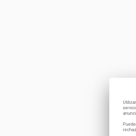
Utiliz
servic
anunci
Puedes
rechaz