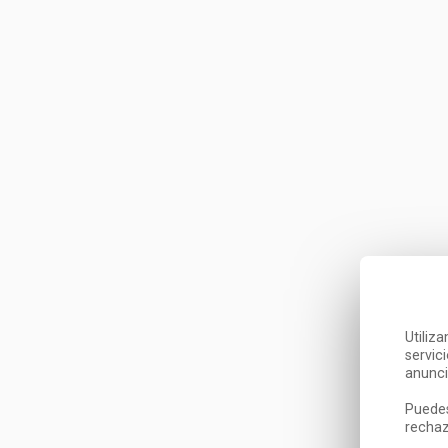
Utiliz
servic
anunci
Puedes
rechaz