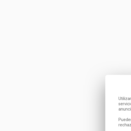
Utiliz
servic
anunci
Puedes
rechaz