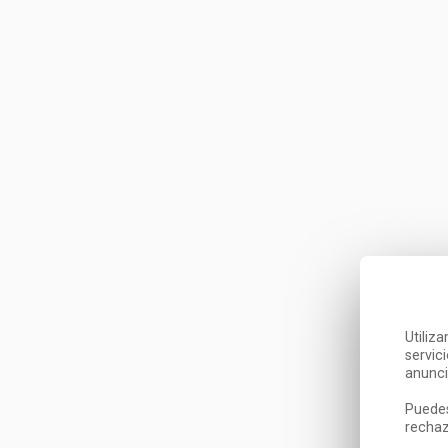
Utiliz
servic
anunci
Puedes
rechaz