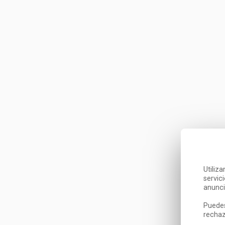
Utiliz
servic
anunci
Puedes
rechaz