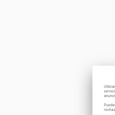
Utiliz
servic
anunci
Puedes
rechaz