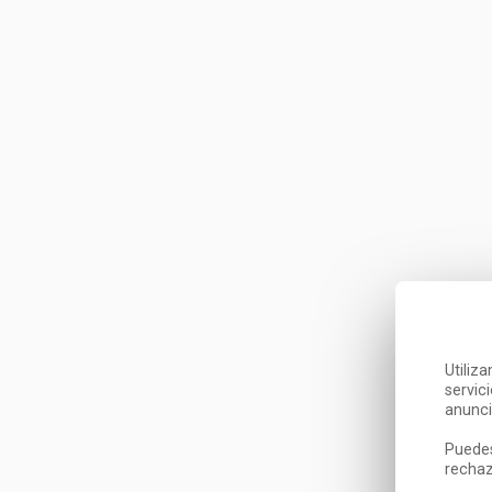
Utiliz
servic
anunci
Puedes
rechaz