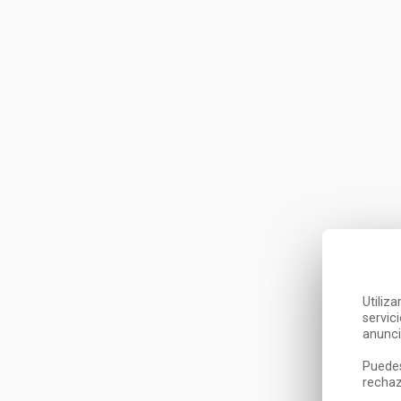
Utiliz
servic
anunci
Puedes
rechaz