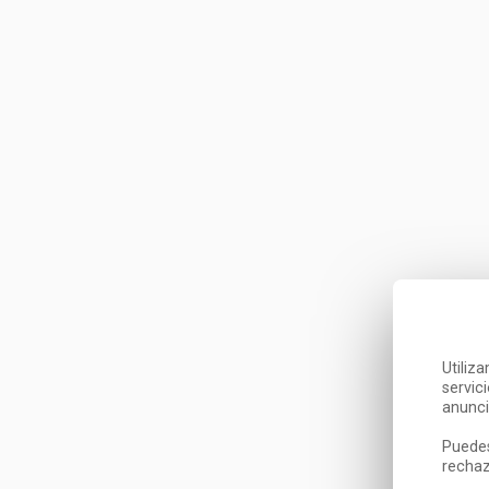
Utiliz
servic
anunci
Puedes
rechaz