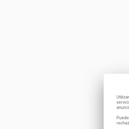
Utiliz
servic
anunci
Puedes
rechaz