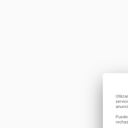
Utiliz
servic
anunci
Puedes
rechaz