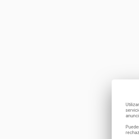
Utiliz
servic
anunci
Puedes
rechaz