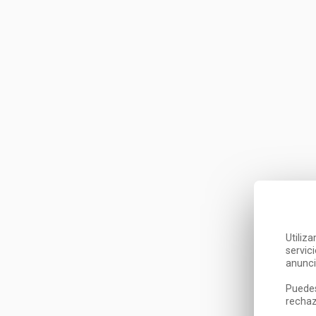
Utiliz
servic
anunci
Puedes
rechaz