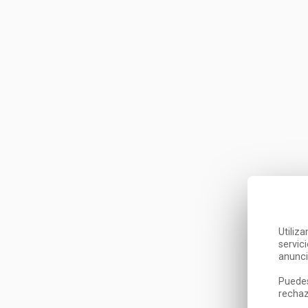
Utiliz
servic
anunci
Puedes
rechaz