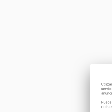
Utiliz
servic
anunci
Puedes
rechaz